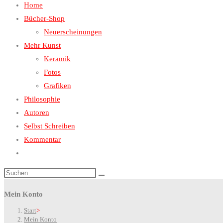
Home
close
the
Bücher-Shop
search
Neuerscheinungen
panel.
Mehr Kunst
Keramik
Fotos
Grafiken
Philosophie
Autoren
Selbst Schreiben
Kommentar
Website-
Suche
Diese
umschalten
Website
Mein Konto
durchsuchen
Start
>
Mein Konto