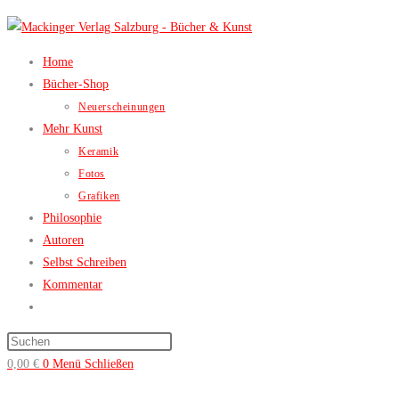
Zum
Inhalt
springen
Home
Bücher-Shop
Neuerscheinungen
Mehr Kunst
Keramik
Fotos
Grafiken
Philosophie
Autoren
Selbst Schreiben
Kommentar
Website-
Suche
Press
umschalten
Escape
0,00
€
0
Menü
Schließen
to