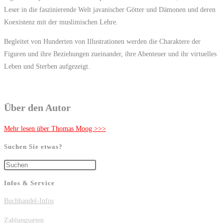
Leser in die faszinierende Welt javanischer Götter und Dämonen und deren
Koexistenz mit der muslimischen Lehre.
Begleitet von Hunderten von Illustrationen werden die Charaktere der
Figuren und ihre Beziehungen zueinander, ihre Abenteuer und ihr virtuelles
Leben und Sterben aufgezeigt.
Über den Autor
Mehr lesen über Thomas Moog >>>
Suchen Sie etwas?
Press
Escape
Infos & Service
to
Buchhandel-Infos
close
the
Zahlungsarten