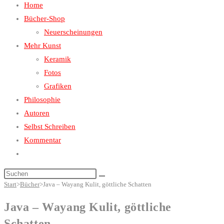
Home
close
the
Bücher-Shop
search
Neuerscheinungen
panel.
Mehr Kunst
Keramik
Fotos
Grafiken
Philosophie
Autoren
Selbst Schreiben
Kommentar
Website-
Suche
Diese
umschalten
Start
>
Bücher
>
Java – Wayang Kulit, göttliche Schatten
Website
durchsuchen
Java – Wayang Kulit, göttliche
Schatten