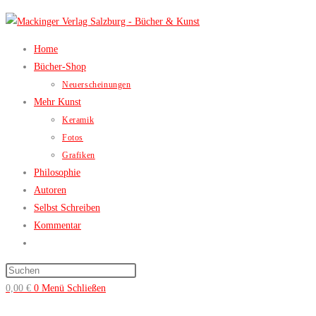
Zum
Inhalt
springen
Home
Bücher-Shop
Neuerscheinungen
Mehr Kunst
Keramik
Fotos
Grafiken
Philosophie
Autoren
Selbst Schreiben
Kommentar
Website-
Suche
Press
umschalten
Escape
0,00
€
0
Menü
Schließen
to