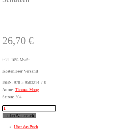
26,70
€
inkl. 10% MwSt.
Kostenloser Versand
ISBN
: 978-3-9503214-7-0
Autor
:
Thomas Moog
Seiten
: 304
Java
–
In den Warenkorb
Wayang
Über das Buch
Kulit,