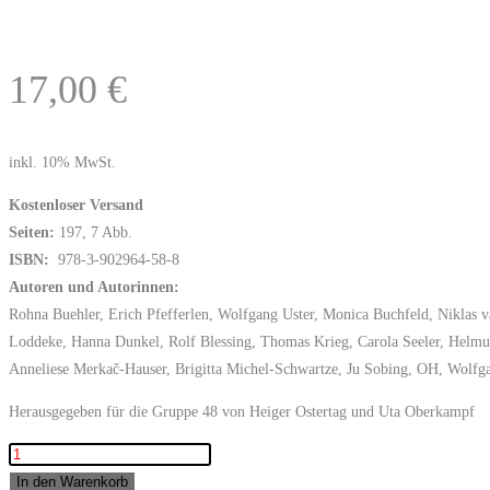
17,00
€
inkl. 10% MwSt.
Kostenloser Versand
Seiten:
197, 7 Abb.
ISBN:
978-3-902964-58-8
Autoren und Autorinnen:
Rohna Buehler, Erich Pfefferlen, Wolfgang Uster, Monica Buchfeld, Niklas v
Loddeke, Hanna Dunkel, Rolf Blessing, Thomas Krieg, Carola Seeler, Helmu
Anneliese Merkač-Hauser, Brigitta Michel-Schwartze, Ju Sobing, OH, Wolfg
Herausgegeben für die Gruppe 48 von Heiger Ostertag und Uta Oberkampf
Die
Welt
In den Warenkorb