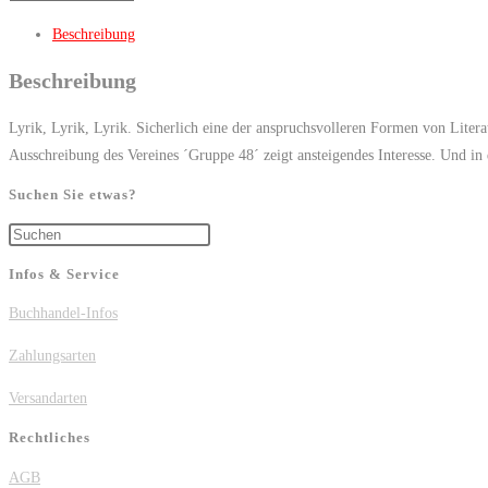
erschreiben
Beschreibung
–
Lyrisches
Beschreibung
von
Mitgliedern
Lyrik, Lyrik, Lyrik. Sicherlich eine der anspruchsvolleren Formen von Litera
der
Ausschreibung des Vereines ´Gruppe 48´ zeigt ansteigendes Interesse. Und in
Gruppe
Suchen Sie etwas?
48
Press
e.V.
Escape
Menge
Infos & Service
to
Buchhandel-Infos
close
the
Zahlungsarten
search
panel.
Versandarten
Rechtliches
AGB