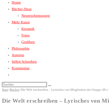
Home
close
the
Bücher-Shop
search
Neuerscheinungen
panel.
Mehr Kunst
Keramik
Fotos
Grafiken
Philosophie
Autoren
Selbst Schreiben
Kommentar
Website-
Suche
Diese
umschalten
Start
>
Bücher
>
Die Welt erschreiben – Lyrisches von Mitgliedern der Gruppe 48 e.
Website
durchsuchen
Die Welt erschreiben – Lyrisches von Mi