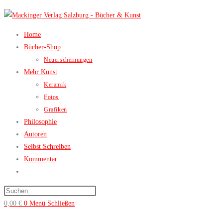
Zum
Inhalt
springen
Home
Bücher-Shop
Neuerscheinungen
Mehr Kunst
Keramik
Fotos
Grafiken
Philosophie
Autoren
Selbst Schreiben
Kommentar
Website-
Suche
Press
umschalten
Escape
0,00
€
0
Menü
Schließen
to