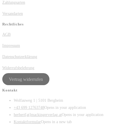
Zahlungsarten
Versandarten
Rechtliches
AGB
Impressum
Datenschutzerklärung
Widerrufsbelehrung
Vertrag widerrufen
Kontakt
Wolfauweg 1 | 5101 Bergheim
+43 699 12763748
Opens in your application
herbert[at]mackingerverlag.at
Opens in your application
Kontaktformular
Opens in a new tab